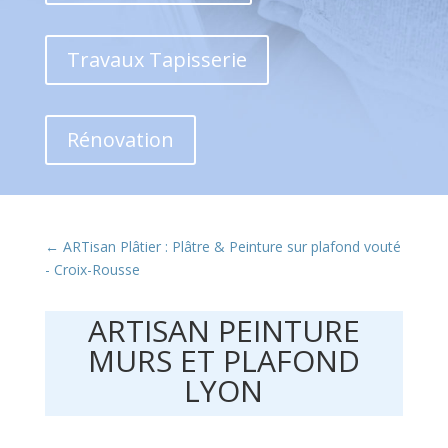
Travaux Tapisserie
Rénovation
←
ARTisan Plâtier : Plâtre & Peinture sur plafond vouté
- Croix-Rousse
ARTISAN PEINTURE
MURS ET PLAFOND
LYON