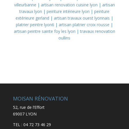
villeurbanne
|
artisan renovation cuisine lyon
|
artisan
travaux lyon
|
peinture intérieure lyon
|
peinture
extérieure gerland
|
artisan travaux ouest lyonnais
|
platrier peintre lyon6
|
artisan platrier croix rousse
|
artisan peintre sainte foy les lyon
|
travaux renovation
oullins
MOISAN RÉNOVATION
52, rue de l’Effort
69007 LYON
TEL : 04 72 73 46 29