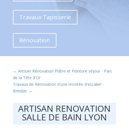
Travaux Tapisserie
Rénovation
←
Artisan Rénovation Plâtre et Peinture séjour - Parc
de la Tête d'Or
Travaux de Rénovation d'une montée d'escalier -
Brindas
→
ARTISAN RENOVATION
SALLE DE BAIN LYON