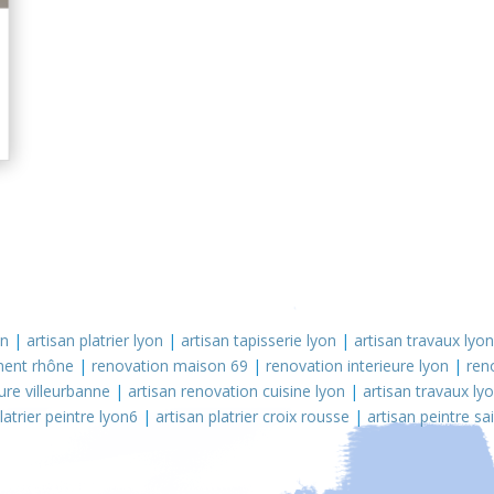
on
|
artisan platrier lyon
|
artisan tapisserie lyon
|
artisan travaux lyon
ment rhône
|
renovation maison 69
|
renovation interieure lyon
|
ren
ure villeurbanne
|
artisan renovation cuisine lyon
|
artisan travaux ly
latrier peintre lyon6
|
artisan platrier croix rousse
|
artisan peintre sa