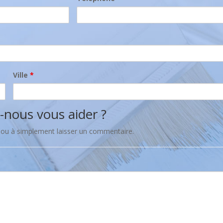
Ville
*
ous vous aider ?
 ou à simplement laisser un commentaire.