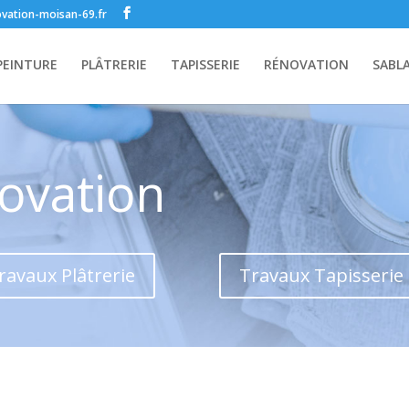
vation-moisan-69.fr
PEINTURE
PLÂTRERIE
TAPISSERIE
RÉNOVATION
SABL
ovation
ravaux Plâtrerie
Travaux Tapisserie