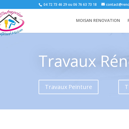
04 72 73 46 29 ou 06 76 63 73 18
contact@reno
MOISAN RENOVATION
Travaux Rén
Travaux Peinture
T