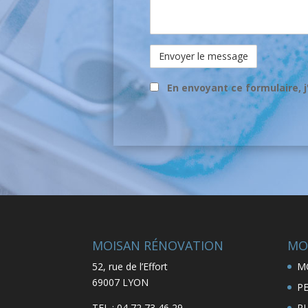
En envoyant ce formulaire, j
MOISAN RÉNOVATION
MO
52, rue de l’Effort
M
69007 LYON
P
TEL : 04 72 73 46 29
P