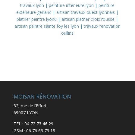
travaux lyon
|
peinture intérieure lyon
|
peinture
extérieure gerland
|
artisan travaux ouest lyonnais
|
platrier peintre lyon6
|
artisan platrier croix rousse
|
artisan peintre sainte foy les lyon
|
travaux renovation
oullins
MOISAN RÉNOVATION
52, rue de l’Effort
69007 LYON
TEL : 04 72 73 46 29
GSM : 06 76 63 73 18