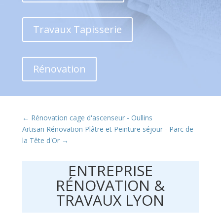
Travaux Tapisserie
Rénovation
←
Rénovation cage d'ascenseur - Oullins
Artisan Rénovation Plâtre et Peinture séjour - Parc de
la Tête d'Or
→
ENTREPRISE
RÉNOVATION &
TRAVAUX LYON